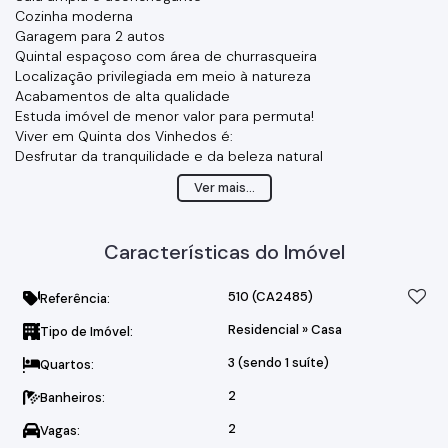
Cozinha moderna
Garagem para 2 autos
Quintal espaçoso com área de churrasqueira
Localização privilegiada em meio à natureza
Acabamentos de alta qualidade
Estuda imóvel de menor valor para permuta!
Viver em Quinta dos Vinhedos é:
Desfrutar da tranquilidade e da beleza natural
Saborear os melhores vinhos da região
Ver mais...
Ter acesso a uma infraestrutura completa
Investir em um imóvel com valorização garantida
Não perca esta oportunidade única de viver em um lugar
Características do Imóvel
mágico!
Agende sua visita hoje mesmo e venha se encantar com
Quinta dos Vinhedos!
510
(CA2485)
Referência:
Residencial
»
Casa
Tipo de Imóvel:
3 (sendo 1 suíte)
Quartos:
2
Banheiros:
2
Vagas: