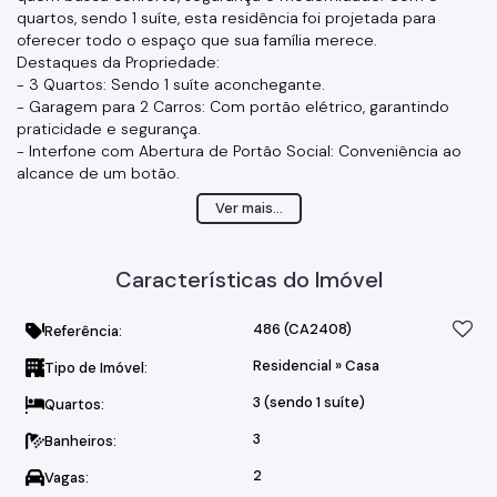
quartos, sendo 1 suíte, esta residência foi projetada para
oferecer todo o espaço que sua família merece.
Destaques da Propriedade:
- 3 Quartos: Sendo 1 suíte aconchegante.
- Garagem para 2 Carros: Com portão elétrico, garantindo
praticidade e segurança.
- Interfone com Abertura de Portão Social: Conveniência ao
alcance de um botão.
- Segurança em Primeiro Lugar: Câmeras de monitoramento e
Ver mais...
cerca elétrica para total tranquilidade.
- Cozinha Planejada: Armários da Itallineia, perfeita para quem
adora cozinhar.
Características do Imóvel
- Espaço Gourmet: Churrasqueira, forno e cooktop integrados,
ideais para encontros com amigos e familiares.
- Lavanderia Prática: Com vidro retrátil, proporcionando
486
(CA2408)
Referência:
ventilação e luz natural.
Residencial
»
Casa
Tipo de Imóvel:
- Sala Aconchegante: Com cortina planejada, um toque
especial de elegância.
3 (sendo 1 suíte)
Quartos:
- Localização Privilegiada: Situada em um bairro tranquilo e
familiar, a casa está próxima a escolas, mercados e áreas de
3
Banheiros:
lazer, garantindo fácil acesso a tudo o que você precisa.
2
Vagas:
- Alugada pronta para venda, com reformas e ajustes a serem