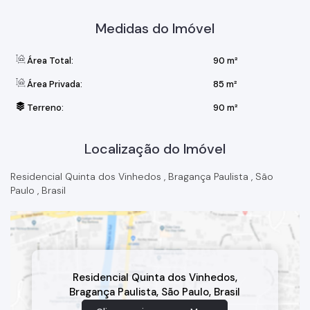
feitos!
Agende sua visita e venha descobrir o que essa casa incrível
Medidas do Imóvel
tem a oferecer!
Área Total:
90 m²
Área Privada:
85 m²
Terreno:
90 m²
Localização do Imóvel
Residencial Quinta dos Vinhedos
,
Bragança Paulista
,
São
Paulo
,
Brasil
Residencial Quinta dos Vinhedos
,
Bragança Paulista
,
São Paulo
,
Brasil