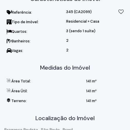
345
(CA2099)
Referência:
Residencial
»
Casa
Tipo de Imóvel:
3 (sendo 1 suíte)
Quartos:
2
Banheiros:
2
Vagas:
Medidas do Imóvel
Área Total:
141 m²
Área Útil:
141 m²
Terreno:
141 m²
Localização do Imóvel
Bragança Paulista
,
São Paulo
,
Brasil