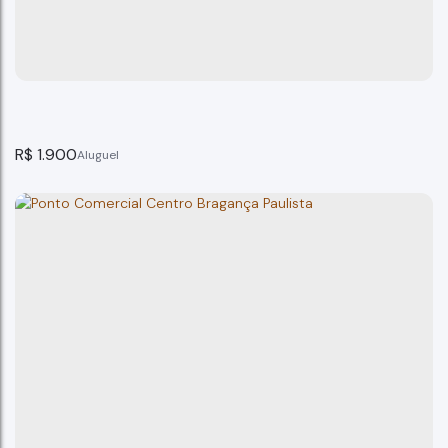
Bragança Paulista
1
banheiro(s)
120m²
total:
100m²
privativo:
100m²
útil:
120m²
terreno:
R$
1.900
Sala Comercial Centro Bragança Paulist
Bragança Paulista
1
banheiro(s)
150m²
total:
150m²
privativo:
150m²
útil: