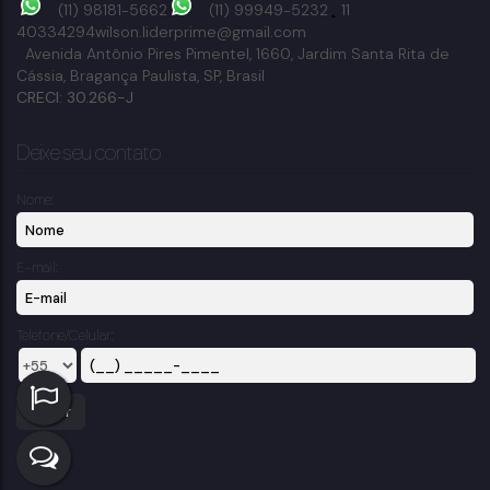
(11) 98181-5662
(11) 99949-5232
11
40334294
wilson.liderprime@gmail.com
Avenida Antônio Pires Pimentel
,
1660
,
Jardim Santa Rita de
Cássia
,
Bragança Paulista
,
SP
,
Brasil
CRECI: 30.266-J
Deixe seu contato
Nome:
E-mail:
Telefone/Celular: