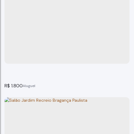
Sala Comercial no Centro, Bragança Paulista - SP
Bragança Paulista
1
banheiro(s)
30m²
total:
30m²
privativo:
30m²
útil:
R$
1.800