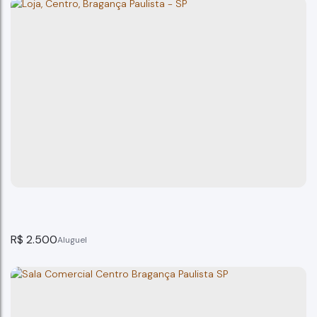
Sala Comercial Centro Bragança Pta
Bragança Paulista
1
banheiro(s)
59m²
total:
59m²
privativo:
59m²
útil:
R$
2.500