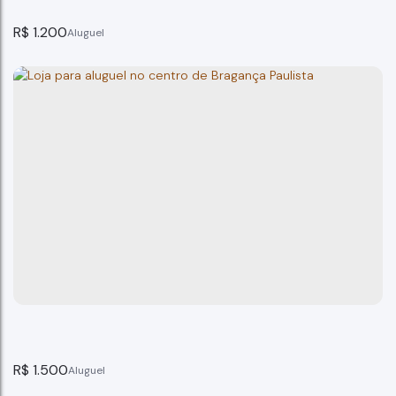
R$
1.200
Sala Comercial Centro Bragança Paulista
Bragança Paulista
2
banheiro(s)
30m²
total:
30m²
útil:
R$
1.500