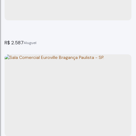
Bragança Paulista
1
banheiro(s)
69m²
total:
40m²
privativo:
40m²
útil:
R$
2.587
Sala comercial para locação no centro, Bragança Pa
Bragança Paulista
1
banheiro(s)
82m²
total:
82m²
privativo:
82m²
útil:
82m²
terreno:
5m
frente:
16m
lado esquerdo: