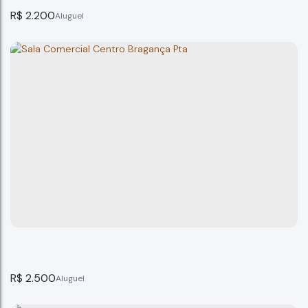
R$
2.200
Sala comercial Centro Bragança Paulista.
Bragança Paulista
1
banheiro(s)
150m²
total:
150m²
privativo:
150m²
útil:
150m²
terreno:
R$
2.500