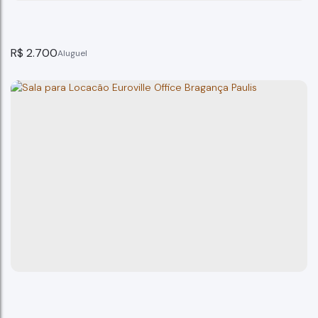
R$
2.700
Sala Comercial Euroville Bragança Paulista - SP.
Bragança Paulista
1
banheiro(s)
32m²
total:
32m²
útil: