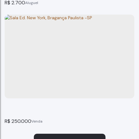
R$
2.700
Sala para Locacão Euroville Office Bragança Paulis
Bragança Paulista
1
banheiro(s)
47m²
total:
47m²
privativo:
1
vaga(s)
47m²
útil:
R$
250.000