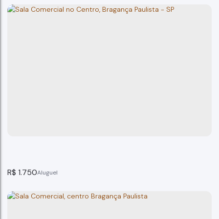
Loja para aluguel no centro de Bragança Paulista
Bragança Paulista
1
banheiro(s)
48m²
total:
48m²
privativo:
1
vaga(s)
48m²
útil:
24m²
terreno:
3m
frente:
7m
lado esquerdo:
R$
1.750