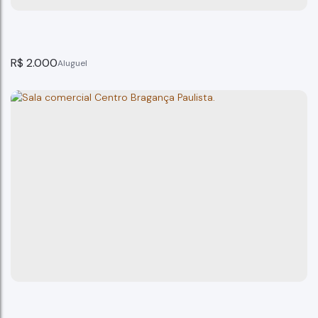
R$
2.000
Ponto Comercial Centro Bragança Paulista
Bragança Paulista
1
banheiro(s)
20m²
total:
20m²
útil: