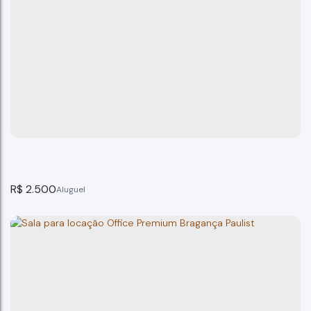
Loja, Centro, Bragança Paulista - SP
Bragança Paulista
1
banheiro(s)
52m²
total:
52m²
privativo:
52m²
útil:
52m²
terreno:
R$
2.500