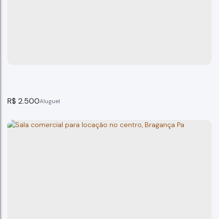
Sala Comercial Centro Bragança Paulista SP
Bragança Paulista
1
banheiro(s)
20m²
total:
20m²
privativo:
1
vaga(s)
20m²
útil:
20m²
terreno:
R$
2.500
Sala para locação Office Premium Bragança Paulist