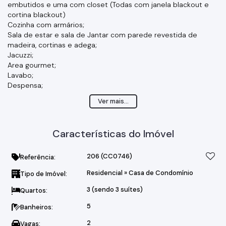
embutidos e uma com closet (Todas com janela blackout e
cortina blackout)
Cozinha com armários;
Sala de estar e sala de Jantar com parede revestida de
madeira, cortinas e adega;
Jacuzzi;
Area gourmet;
Lavabo;
Despensa;
Lavanderia;
Ver mais...
Banheiro externo;
Deposito;
Toda com iluminação em LED;
Características do Imóvel
Fechadura eletrônica;
Escritório;
2 armários roupeiros;
206
(CC0746)
Referência:
Garagem para dois carros cobertos;
Residencial
»
Casa de Condomínio
Tipo de Imóvel:
Ar-condicionado,
Aquecimento a Gás com pressurizador;
3 (sendo 3 suítes)
Quartos:
5
Banheiros:
2
Vagas: