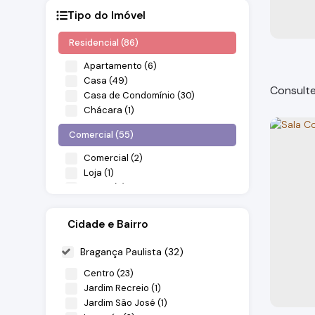
Tipo do Imóvel
Residencial (86)
Apartamento (6)
Casa (49)
Consulte
Casa de Condomínio (30)
Chácara (1)
Comercial (55)
Comercial (2)
Loja (1)
Prédio (6)
Salas Comerciais (42)
Terreno (4)
Cidade e Bairro
nicolin
Industrial (17)
Bragança Paulista (32)
Galpão (17)
Bragança
Centro (23)
Jardim Recreio (1)
Misto (2)
Jardim São José (1)
Outros (2)