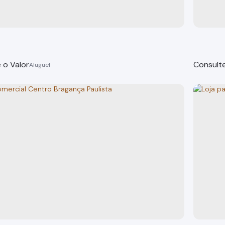
 o Valor
Consulte
o nacaratti, 656, centro
Salas 
 Paulista
Bragança