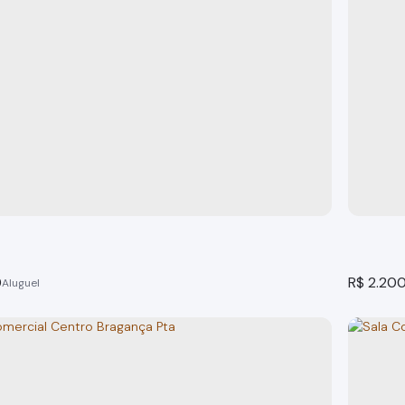
omercial, centro Bragança Paulista
Sala C
 Paulista
Bragança
o(s)
54m²
total:
54m²
privativo:
54m²
útil:
1
banheir
0
R$
2.20