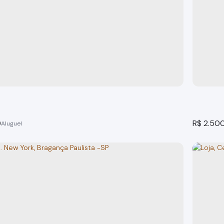
Comercial Centro Bragança Paulista
Sala c
 Paulista
Bragança
o(s)
20m²
total:
20m²
útil:
1
banheir
0
R$
2.50