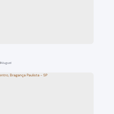
omercial Centro Bragança Paulista.
 Paulista
o(s)
150m²
total:
150m²
privativo:
150m²
útil:
150m²
terreno:
0