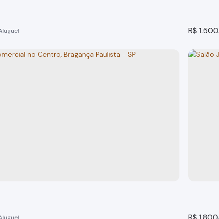
R$
1.500
omercial Centro Bragança Paulista
Loja p
 Paulista
Bragança
o(s)
30m²
total:
30m²
útil:
1
banheir
24m²
ter
R$
1.800