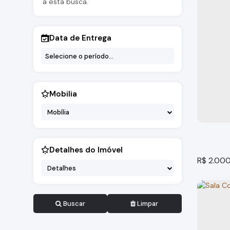
a esta busca.
Data de Entrega
Sala C
Bragança
Mobilia
2
banheir
Mobília
Detalhes do Imóvel
R$
2.00
Detalhes
Buscar
Limpar