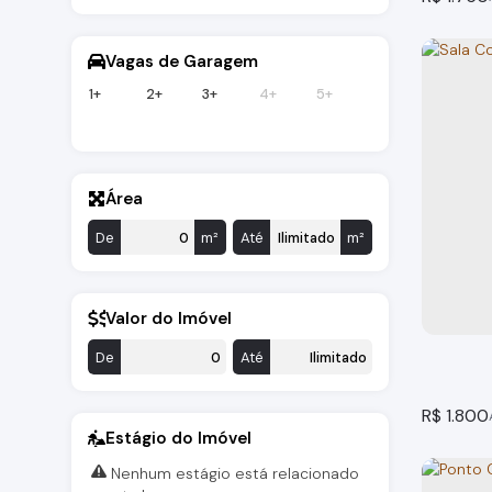
Vagas de Garagem
1+
2+
3+
4+
5+
Área
Sala C
De
m²
Até
m²
Bragança
1
banheir
Valor do Imóvel
De
Até
R$
1.800
Estágio do Imóvel
Nenhum estágio está relacionado