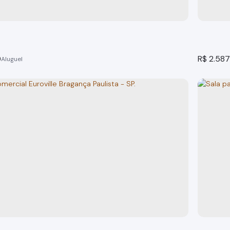
o(s)
72m²
total:
72m²
privativo:
1
vaga(s)
72m²
útil:
1
banheir
0
R$
2.587
Sala para locação Office Premium Bragança Paulist
Sala c
 Paulista
Bragança
o(s)
69m²
total:
40m²
privativo:
40m²
útil:
1
banheir
5m
frent