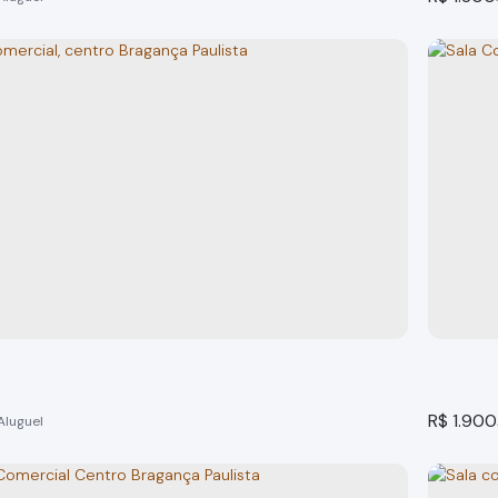
omercial no Centro, Bragança Paulista - SP
Salão 
 Paulista
Bragança
o(s)
30m²
total:
30m²
privativo:
30m²
útil:
1
banheir
R$
1.900