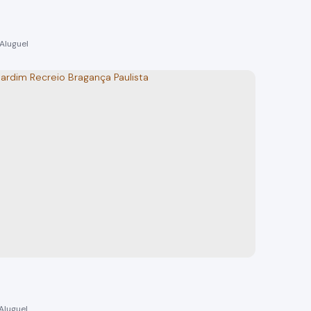
ara aluguel no centro de Bragança Paulista
 Paulista
o(s)
48m²
total:
48m²
privativo:
1
vaga(s)
48m²
útil:
reno:
3m
frente:
7m
lado esquerdo: