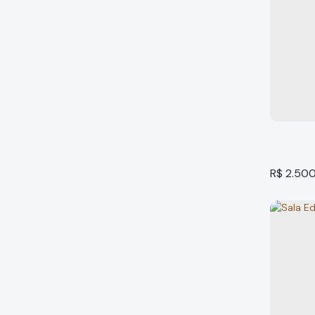
Ponto 
Bragança
1
banheir
R$
2.50