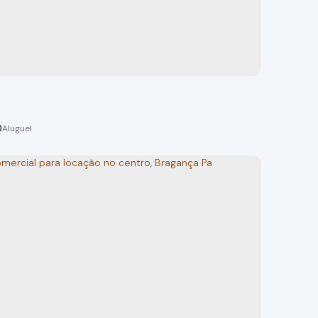
omercial Centro Bragança Paulista SP
 Paulista
o(s)
20m²
total:
20m²
privativo:
1
vaga(s)
20m²
útil:
reno:
0
Centro, Bragança Paulista - SP
 Paulista