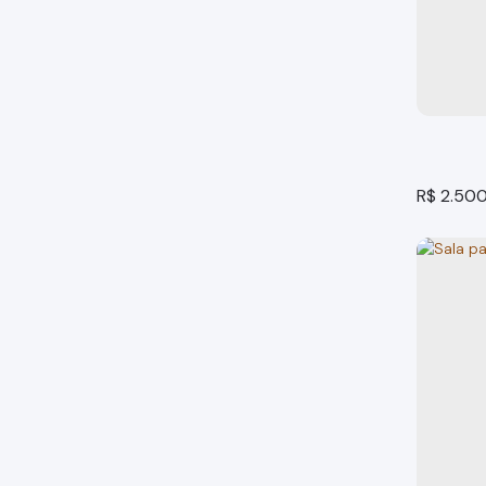
Sala C
Bragança
1
banheir
R$
2.50
Sala E
Bragança