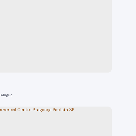
omercial Centro Bragança Paulist
 Paulista
o(s)
150m²
total:
150m²
privativo:
150m²
útil:
0