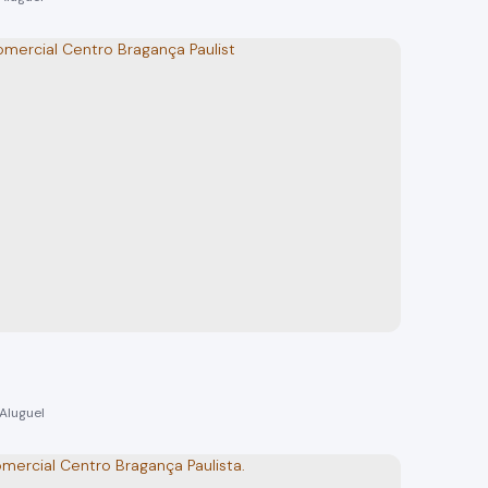
Jardim Recreio Bragança Paulista
 Paulista
o(s)
120m²
total:
100m²
privativo:
100m²
útil:
120m²
terreno: