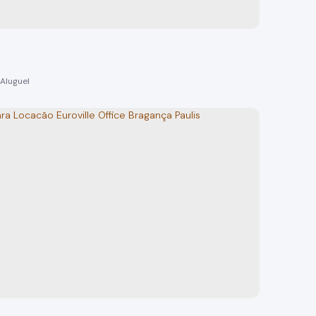
o(s)
52m²
total:
52m²
privativo:
52m²
útil:
52m²
terreno:
omercial para locação no centro, Bragança Pa
 Paulista
o(s)
82m²
total:
82m²
privativo:
82m²
útil:
82m²
terreno:
e:
16m
lado esquerdo: