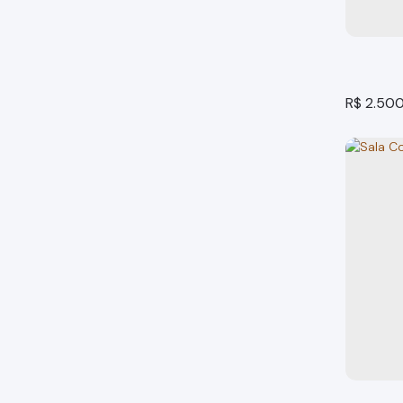
2
banheir
R$
2.50
Bragança
1
banheir