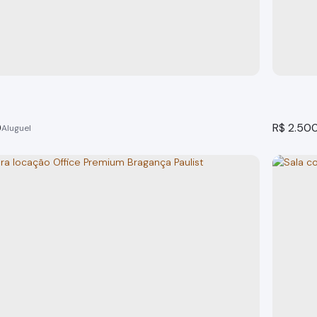
omercial Centro Bragança Pta
Sala C
 Paulista
Bragança
o(s)
59m²
total:
59m²
privativo:
59m²
útil:
1
banheir
20m²
ter
0
R$
2.50
d. New York, Bragança Paulista -SP
Loja, 
 Paulista
Bragança