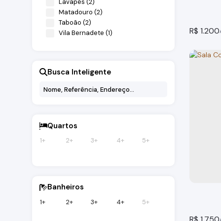
Lavapés (2)
Matadouro (2)
Rural (1)
Taboão (2)
R$
1.200
Rancho (1)
Vila Bernadete (1)
Busca Inteligente
Quartos
Sala C
1+
2+
3+
4+
5+
Bragança
2
banheir
Banheiros
1+
2+
3+
4+
5+
R$
1.750