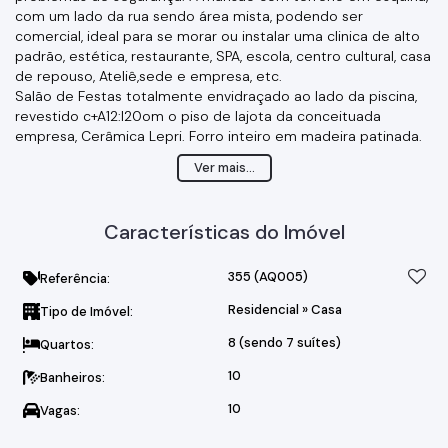
com um lado da rua sendo área mista, podendo ser
comercial, ideal para se morar ou instalar uma clinica de alto
padrão, estética, restaurante, SPA, escola, centro cultural, casa
de repouso, Ateliê,sede e empresa, etc.
Salão de Festas totalmente envidraçado ao lado da piscina,
revestido c+A12:I20om o piso de lajota da conceituada
empresa, Cerâmica Lepri. Forro inteiro em madeira patinada.
Lounge, área gourmet, forno a lenha e churrasqueira.
Ver mais...
Com sistema fotovoltaico instalado;
Uma cozinha de apoio e dois lavabos.
Piscina revestida em pastilhas verde esmeralda, conferindo
Características do Imóvel
sensacional visual em formato de lagoa com clima de campo!
Iluminação, cascata e aquecimento. Rodeada por terraço em
piso com as lajotas da Ceramica Lepri, e pedras portuguesas.
355
(AQ005)
Referência:
Diversos terraços sendo o principal no andar intermediário
Residencial
»
Casa
Tipo de Imóvel:
com 200m e vista para a piscina. Elevador panorâmico marca
Saturno para 4 pessoas, servindo conforto de circulação para
8 (sendo 7 suítes)
Quartos:
os três andares. Imponente Hall de Entrada em mármore
travertino.
10
Banheiros:
Sala de Estar principal com 100m2, inteira rodeada de jardins.
10
Vagas:
Lareira natural revestida em mármore Nero Portoro, piso em
madeira. Lavabo Family Room com lareira à gás. Sala de