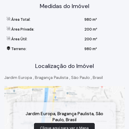
almoço e café da manhã. Imponente Sala de Jantar para 12
Medidas do Imóvel
pessoas com mesa e aparadores em granito negro, cadeiras
revestidas em couro. Diversos armários e muito mais.
Área Total:
980 m²
Área Privada:
200 m²
Área Útil:
200 m²
Terreno:
980 m²
Localização do Imóvel
Jardim Europa
,
Bragança Paulista
,
São Paulo
,
Brasil
Jardim Europa
,
Bragança Paulista
,
São
Paulo
,
Brasil
Clique aqui para ver o
Mapa