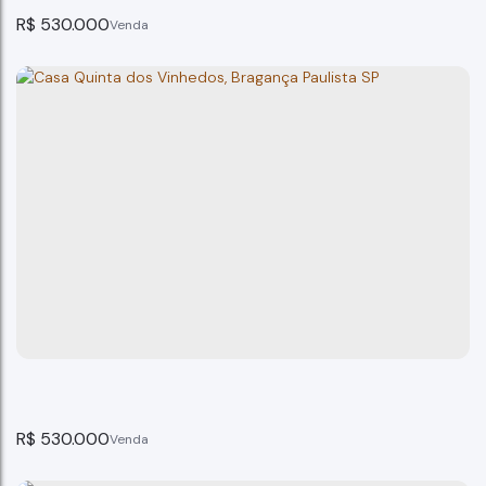
R$
530.000
Casa á venda no Centro, Bragança Paulista, SP
Bragança Paulista
2
dormitório(s)
2
banheiro(s)
197m²
total:
230m²
privativo:
1
suíte(s)
1
vaga(s)
197m²
terreno:
R$
530.000