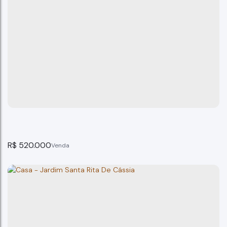
Casa, Vila Aparecida Bragança Paulista .
Bragança Paulista
3
dormitório(s)
2
banheiro(s)
125m²
total:
100m²
privativo:
1
suíte(s)
2
vaga(s)
125m²
terreno:
R$
520.000