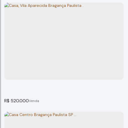
CASA VENDA SANTA LIBÂNIA
Bragança Paulista
4
dormitório(s)
2
banheiro(s)
250m²
total:
2
vaga(s)
250m²
útil:
R$
520.000