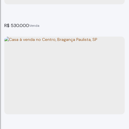
1
suíte(s)
2
vaga(s)
250m²
terreno:
R$
530.000
Casa Residencial Quinta dos Vinhedos Bragança Pa
Bragança Paulista
3
dormitório(s)
2
banheiro(s)
140m²
total:
79m²
privativo:
1
suíte(s)
2
vaga(s)
140m²
terreno: