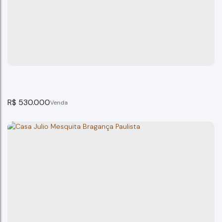
Casa Jardim São Lourenço Bragança Paulista SP..
Bragança Paulista
2
dormitório(s)
3
banheiro(s)
256m²
total:
139m²
privativo:
1
suíte(s)
6
vaga(s)
256m²
terreno:
R$
530.000
Sobrado na vila Bianchi em Bragança Paulista