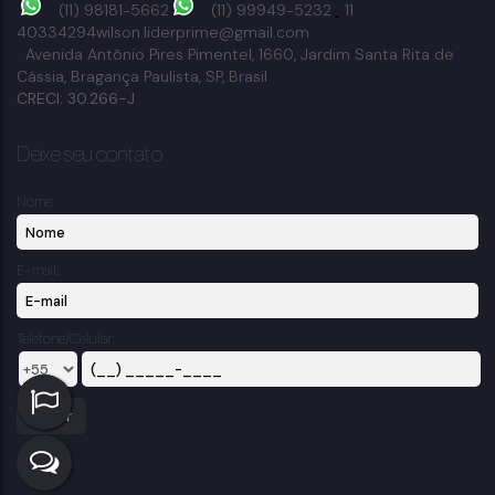
(11) 98181-5662
(11) 99949-5232
11
40334294
wilson.liderprime@gmail.com
Avenida Antônio Pires Pimentel
,
1660
,
Jardim Santa Rita de
Cássia
,
Bragança Paulista
,
SP
,
Brasil
CRECI: 30.266-J
Deixe seu contato
Nome:
E-mail:
Telefone/Celular: