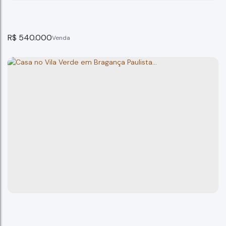
R$
540.000
Casa no Vino Barolo Bragança Paulista..
Bragança Paulista
3
dormitório(s)
2
banheiro(s)
140m²
total:
118m²
privativo:
1
suíte(s)
2
vaga(s)
140m²
terreno: