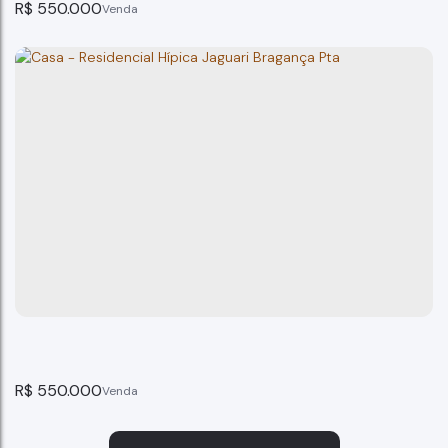
R$
550.000
Casa no Vila Verde em Bragança Paulista...
Bragança Paulista
3
dormitório(s)
2
banheiro(s)
140m²
total:
96m²
privativo:
1
suíte(s)
2
vaga(s)
140m²
terreno:
R$
550.000