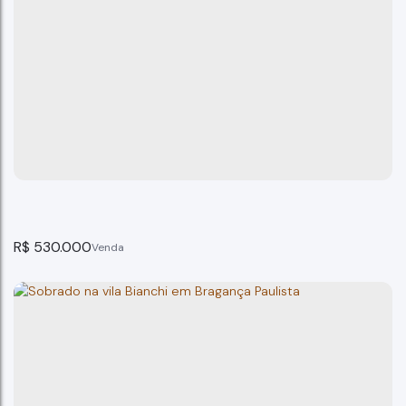
Excelente oportunidade no Jardim Recreio.
Bragança Paulista
3
dormitório(s)
1
banheiro(s)
149m²
total:
180m²
privativo:
1
suíte(s)
180m²
útil:
149m²
terreno:
R$
530.000