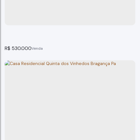
Bragança Paulista
3
dormitório(s)
2
banheiro(s)
230m²
total:
230m²
privativo:
2
vaga(s)
170m²
útil:
230m²
terreno:
R$
530.000
Casa no Res. Alvorada, Bragança Paulista - SP
Bragança Paulista
2
dormitório(s)
2
banheiro(s)
250m²
total:
100m²
privativo: