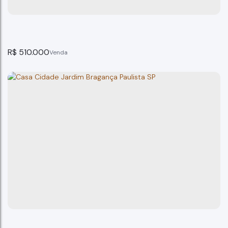
3
dormitório(s)
2
banheiro(s)
140m²
total:
120m²
privativo:
1
suíte(s)
2
vaga(s)
140m²
terreno:
R$
510.000
Casa Jardim Santa Rita Bragança Paulista SP
Bragança Paulista
3
dormitório(s)
2
banheiro(s)
124m²
total:
100m²
privativo:
1
suíte(s)
1
vaga(s)
100m²
útil:
124m²
terreno:
6m
fundos:
6m
frente:
21m
lado direito:
21m
lado esquerdo: