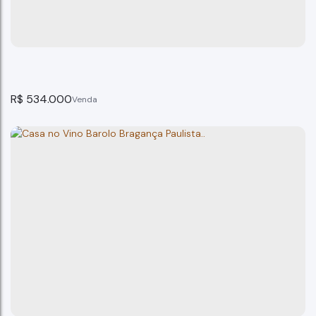
Bragança Paulista
2
dormitório(s)
2
banheiro(s)
415m²
total:
80m²
privativo:
10
vaga(s)
415m²
terreno:
R$
534.000
Casa Julio Mesquita Bragança Paulista
Bragança Paulista
3
dormitório(s)
2
banheiro(s)
200m²
total:
122m²
privativo:
1
suíte(s)
4
vaga(s)
200m²
terreno: