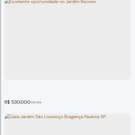
Casa Quinta dos Vinhedos, Bragança Paulista SP
Bragança Paulista
3
dormitório(s)
3
banheiro(s)
90m²
total:
85m²
privativo:
1
suíte(s)
2
vaga(s)
90m²
terreno:
R$
530.000