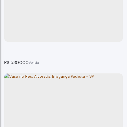
Casa Centro Bragança Paulista SP ...
Bragança Paulista
3
dormitório(s)
2
banheiro(s)
144m²
total:
144m²
privativo:
1
suíte(s)
2
vaga(s)
144m²
útil:
144m²
terreno:
R$
530.000
Casa - Jardim Santa Rita De Cássia