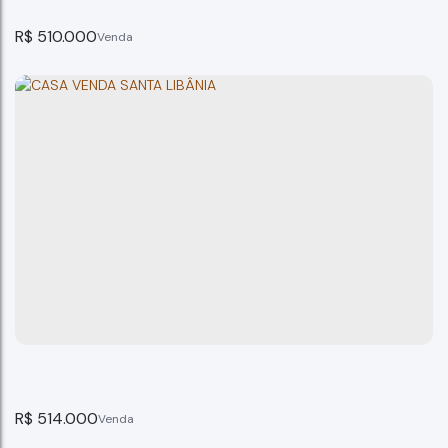
R$
510.000
Casa Cidade Jardim Bragança Paulista SP
Bragança Paulista
4
dormitório(s)
5
banheiro(s)
258m²
total:
258m²
privativo:
4
suíte(s)
2
vaga(s)
258m²
útil:
258m²
terreno:
10m
fundos:
10m
frente:
26m
lado direito:
26m
lado esquerdo:
R$
514.000